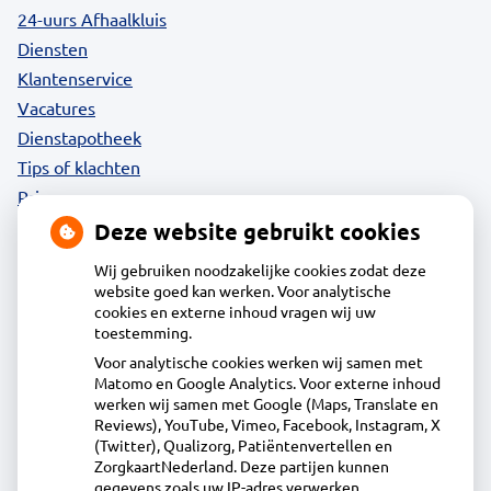
24-uurs Afhaalkluis
Diensten
Klantenservice
Vacatures
Dienstapotheek
Tips of klachten
Privacy
Deze website gebruikt cookies
Wij gebruiken noodzakelijke cookies zodat deze
website goed kan werken. Voor analytische
Contact
cookies en externe inhoud vragen wij uw
toestemming.
Voor analytische cookies werken wij samen met
Acdapha Apotheek Langedijk
Matomo en Google Analytics. Voor externe inhoud
Voorburggracht 212, 1722GV Zuid-Scharwoude
werken wij samen met Google (Maps, Translate en
0226313918
Reviews), YouTube, Vimeo, Facebook, Instagram, X
(Twitter), Qualizorg, Patiëntenvertellen en
info@apotheeklangedijk.nl
ZorgkaartNederland. Deze partijen kunnen
Inschrijven
gegevens zoals uw IP-adres verwerken.