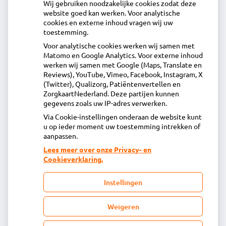
Wij gebruiken noodzakelijke cookies zodat deze
website goed kan werken. Voor analytische
Contact
cookies en externe inhoud vragen wij uw
toestemming.
Voor analytische cookies werken wij samen met
Acdapha Apotheek Langedijk
Matomo en Google Analytics. Voor externe inhoud
Voorburggracht 212, 1722GV Zuid-Scharwoude
werken wij samen met Google (Maps, Translate en
0226313918
Reviews), YouTube, Vimeo, Facebook, Instagram, X
(Twitter), Qualizorg, Patiëntenvertellen en
info@apotheeklangedijk.nl
ZorgkaartNederland. Deze partijen kunnen
Inschrijven
gegevens zoals uw IP-adres verwerken.
Via Cookie-instellingen onderaan de website kunt
u op ieder moment uw toestemming intrekken of
Centrale administratie
aanpassen.
Lees meer over onze Privacy- en
Cookieverklaring.
Heeft u vragen of opmerkingen over uw
toegestuurde rekening van de apotheek?
Instellingen
declaratie@acdaphagroep.nl
Weigeren