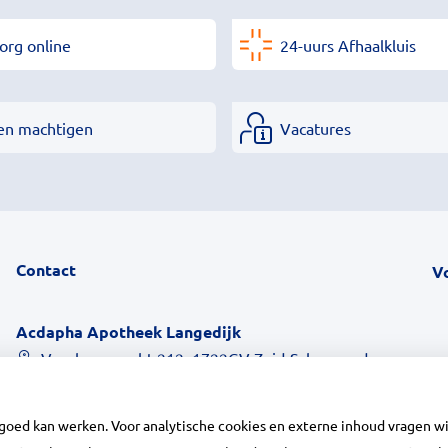
org online
24-uurs Afhaalkluis
en machtigen
Vacatures
Contact
V
Acdapha Apotheek Langedijk
Voorburggracht 212, 1722GV Zuid-Scharwoude
0226313918
info@apotheeklangedijk.nl
 goed kan werken. Voor analytische cookies en externe inhoud vragen 
Inschrijven