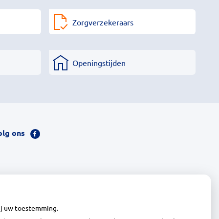
Zorgverzekeraars
Openingstijden
olg ons
Bezoek
onze
facebook
pagina
wij uw toestemming.