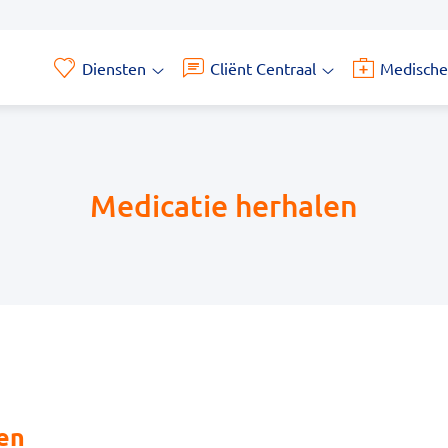
Diensten
Cliënt Centraal
Medische
Diensten
Cliënt
submenu
Centraal
submenu
Medicatie herhalen
en