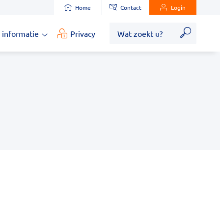
Home
Contact
Login
Zoek
 informatie
Privacy
Medische
informatie
submenu