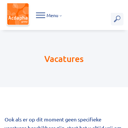
Hoofdmenu
Menu
Vacatures
Ook als er op dit moment geen specifieke
vacatures beschikbaar zijn, staat het u altijd vrij om