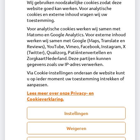
Wij gebruiken noodzakelijke cookies zodat deze
website goed kan werken. Voor analytische
Contact
cookies en externe inhoud vragen wij uw
toestemming.
Voor analytische cookies werken wij samen met
Acdapha Apotheek Langedijk
Matomo en Google Analytics. Voor externe inhoud
Voorburggracht 212, 1722GV Zuid-Scharwoude
werken wij samen met Google (Maps, Translate en
0226313918
Reviews), YouTube, Vimeo, Facebook, Instagram, X
(Twitter), Qualizorg, Patiëntenvertellen en
info@apotheeklangedijk.nl
ZorgkaartNederland. Deze partijen kunnen
Inschrijven
gegevens zoals uw IP-adres verwerken.
Via Cookie-instellingen onderaan de website kunt
u op ieder moment uw toestemming intrekken of
Centrale administratie
aanpassen.
Lees meer over onze Privacy- en
Cookieverklaring.
Heeft u vragen of opmerkingen over uw
toegestuurde rekening van de apotheek?
Instellingen
declaratie@acdaphagroep.nl
Weigeren