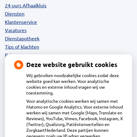
24-uurs Afhaalkluis
Diensten
Klantenservice
Vacatures
Dienstapotheek
Tips of klachten
Privacy
Deze website gebruikt cookies
Wij gebruiken noodzakelijke cookies zodat deze
website goed kan werken. Voor analytische
Contact
cookies en externe inhoud vragen wij uw
toestemming.
Voor analytische cookies werken wij samen met
Acdapha Apotheek Langedijk
Matomo en Google Analytics. Voor externe inhoud
Voorburggracht 212, 1722GV Zuid-Scharwoude
werken wij samen met Google (Maps, Translate en
0226313918
Reviews), YouTube, Vimeo, Facebook, Instagram, X
(Twitter), Qualizorg, Patiëntenvertellen en
info@apotheeklangedijk.nl
ZorgkaartNederland. Deze partijen kunnen
Inschrijven
gegevens zoals uw IP-adres verwerken.