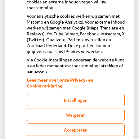
cookies en externe inhoud vragen wij uw
toestemming.
Voor analytische cookies werken wij samen met
Acdapha Apotheek Langedijk
Matomo en Google Analytics. Voor externe inhoud
Voorburggracht 212, 1722GV Zuid-Scharwoude
werken wij samen met Google (Maps, Translate en
0226313918
Reviews), YouTube, Vimeo, Facebook, Instagram, X
(Twitter), Qualizorg, Patiëntenvertellen en
info@apotheeklangedijk.nl
ZorgkaartNederland. Deze partijen kunnen
Inschrijven
gegevens zoals uw IP-adres verwerken.
Via Cookie-instellingen onderaan de website kunt
u op ieder moment uw toestemming intrekken of
Centrale administratie
aanpassen.
Lees meer over onze Privacy- en
Cookieverklaring.
Heeft u vragen of opmerkingen over uw
toegestuurde rekening van de apotheek?
Instellingen
declaratie@acdaphagroep.nl
Weigeren
Accepteren
Volg ons
Bezoek