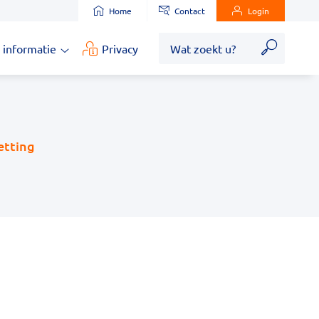
Home
Contact
Login
Zoek
 informatie
Privacy
Medische
informatie
submenu
etting