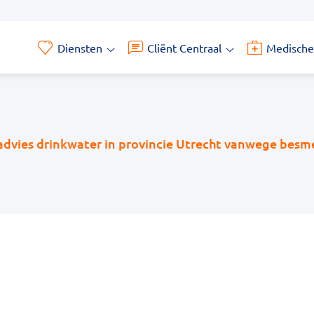
Diensten
Cliënt Centraal
Medische
Diensten
Cliënt
submenu
Centraal
submenu
dvies drinkwater in provincie Utrecht vanwege besm