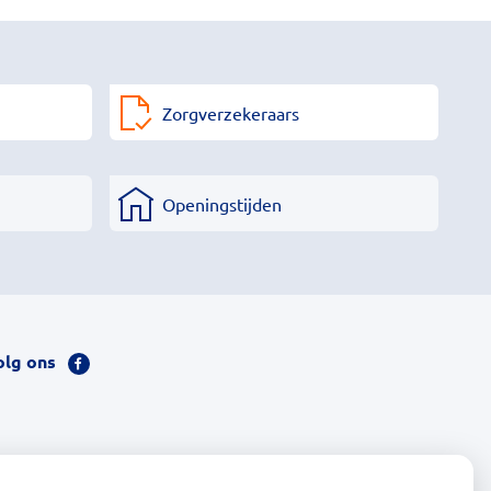
Zorgverzekeraars
Openingstijden
olg ons
Bezoek
onze
facebook
pagina