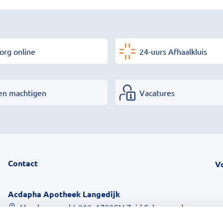
org online
24-uurs Afhaalkluis
en machtigen
Vacatures
Contact
V
Acdapha Apotheek Langedijk
Voorburggracht 212, 1722GV Zuid-Scharwoude
0226313918