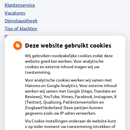
Klantenservice
Vacatures
Dienstapotheek
Tips of klachten
Privacy
Deze website gebruikt cookies
Wij gebruiken noodzakelijke cookies zodat deze
website goed kan werken. Voor analytische
Contact
cookies en externe inhoud vragen wij uw
toestemming.
Voor analytische cookies werken wij samen met
Acdapha Apotheek Langedijk
Matomo en Google Analytics. Voor externe inhoud
Voorburggracht 212, 1722GV Zuid-Scharwoude
werken wij samen met Google (Maps, Translate en
0226313918
Reviews), YouTube, Vimeo, Facebook, Instagram, X
(Twitter), Qualizorg, Patiëntenvertellen en
info@apotheeklangedijk.nl
ZorgkaartNederland. Deze partijen kunnen
Inschrijven
gegevens zoals uw IP-adres verwerken.
Via Cookie-instellingen onderaan de website kunt
u op ieder moment uw toestemming intrekken of
Centrale administratie